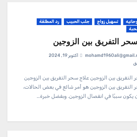
حانيه
تسهيل زواج
جلب الحبيب
رد المطلقة
حبة
سحر التفريق بين الزوجين
mohamd1960ali@gmail.
أكتوبر 19, 2024
يق
 التفريق بين الزوجين هو أمر شائع في بعض الحالات،
 يكون سببًا في انفصال الزوجين. وبفضل خبرة…