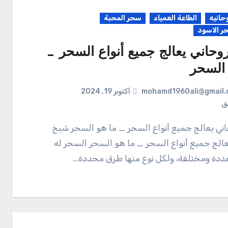
حانيه
الطاعة العمياء
سحر المحبة
ر الاسود
وحاني يعالج جميع أنواع السحر _
 السحر
mohamd1960ali@gmail.
أكتوبر 19, 2024
يق
عالج جميع أنواع السحر _ ما هو السحر السحر له
عددة ومختلفة، ولكل نوع منها طرق محددة…