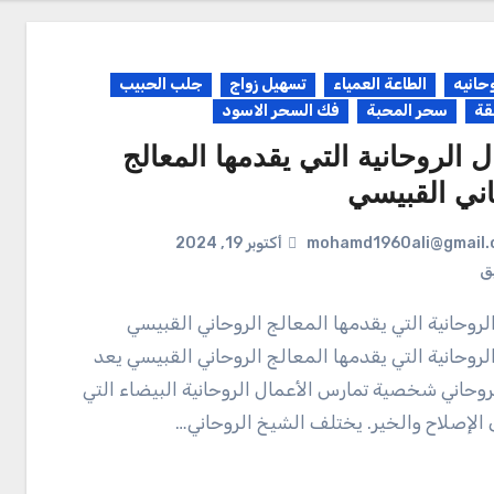
حانيه
الطاعة العمياء
تسهيل زواج
جلب الحبيب
قة
سحر المحبة
فك السحر الاسود
ل الروحانية التي يقدمها المعالج
اني القبيسي
mohamd1960ali@gmail.
أكتوبر 19, 2024
يق
لروحانية التي يقدمها المعالج الروحاني القبيسي يعد
روحاني شخصية تمارس الأعمال الروحانية البيضاء التي
 الإصلاح والخير. يختلف الشيخ الروحاني…