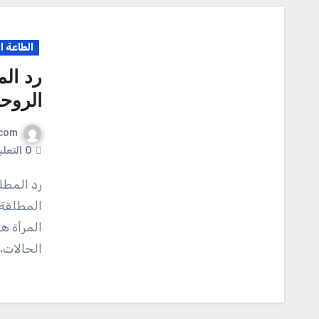
الطاعة ا
رد ال
الروح
com
0
التعل
رد المطلقة لزوجها بمساعدة الشيخ الروحاني القبيسي رد
المطلقة 
المرأة ه
الحالات،