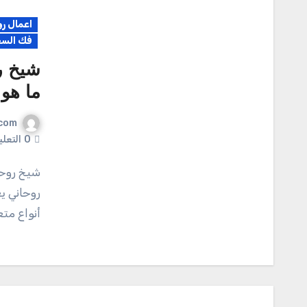
اعمال رو
فك السح
شيخ ر
ما هو
com
0
التعل
شيخ روحاني يعالج جميع أنواع السحر _ ما هو السحر شيخ
روحاني ي
أنواع مت