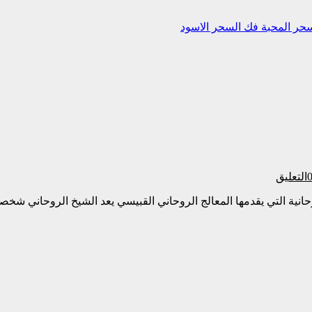
حر المحبة
فك السحر الاسود
التعليق